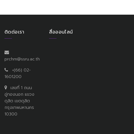
ติดต่อเรา
สื่อออนไลน์
prchm@ssru.ac.th
+(66) 02-
1601200
เลขที่ 1 ถนน
อู่ทองนอก แขวง
ดุสิต เขตดุสิต
กรุงเทพมหานคร
10300