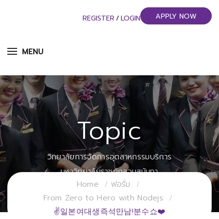
APPLY NOW
REGISTER
/
LOGIN
MENU
Topic
วิทยาลัยการจัดการอุตสาหกรรมบริการ
มหาวิทยาลัยราชภัฏสวนสุนันทา
Home
ฟอรั่ม
From Zero to Hero with Nodejs
✌일본여대생즉석만남!분수쇼❤️