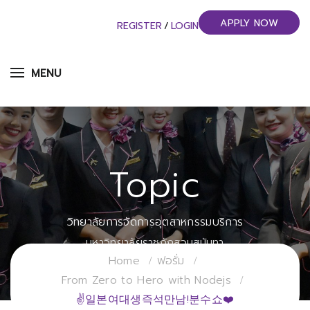
APPLY NOW
REGISTER
/
LOGIN
MENU
Topic
วิทยาลัยการจัดการอุตสาหกรรมบริการ
มหาวิทยาลัยราชภัฏสวนสุนันทา
Home
ฟอรั่ม
From Zero to Hero with Nodejs
✌일본여대생즉석만남!분수쇼❤️