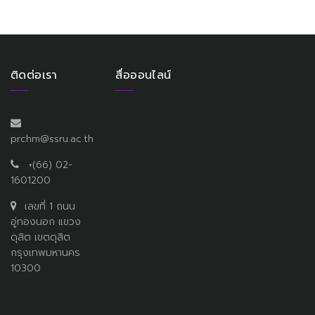
ติดต่อเรา
สื่อออนไลน์
prchm@ssru.ac.th
+(66) 02-
1601200
เลขที่ 1 ถนน
อู่ทองนอก แขวง
ดุสิต เขตดุสิต
กรุงเทพมหานคร
10300