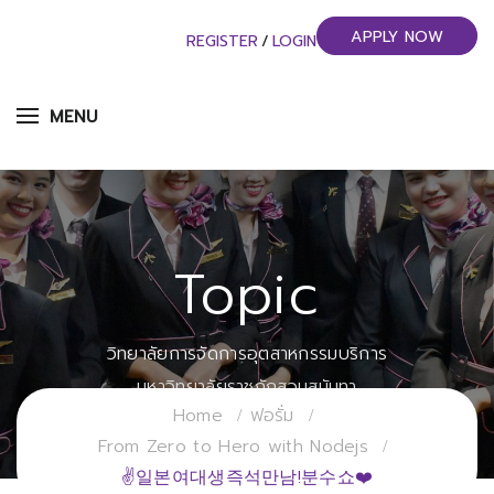
APPLY NOW
REGISTER
/
LOGIN
MENU
Topic
วิทยาลัยการจัดการอุตสาหกรรมบริการ
มหาวิทยาลัยราชภัฏสวนสุนันทา
Home
ฟอรั่ม
From Zero to Hero with Nodejs
✌일본여대생즉석만남!분수쇼❤️