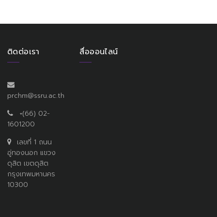
ติดต่อเรา
สื่อออนไลน์
prchm@ssru.ac.th
+(66) 02-
1601200
เลขที่ 1 ถนน
อู่ทองนอก แขวง
ดุสิต เขตดุสิต
กรุงเทพมหานคร
10300