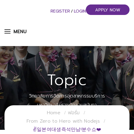
APPLY NOW
REGISTER
/
LOGIN
MENU
Topic
วิทยาลัยการจัดการอุตสาหกรรมบริการ
มหาวิทยาลัยราชภัฏสวนสุนันทา
Home
ฟอรั่ม
From Zero to Hero with Nodejs
✌일본여대생즉석만남!분수쇼❤️