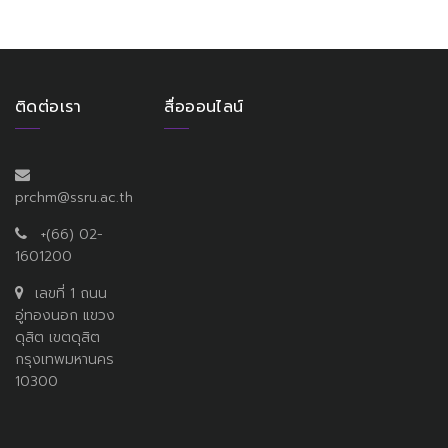
ติดต่อเรา
สื่อออนไลน์
prchm@ssru.ac.th
+(66) 02-
1601200
เลขที่ 1 ถนน
อู่ทองนอก แขวง
ดุสิต เขตดุสิต
กรุงเทพมหานคร
10300