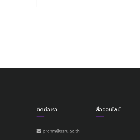
ติดต่อเรา
สื่อออนไลน์
prchm@ssru.ac.th