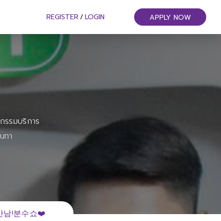
REGISTER
/
LOGIN
APPLY NOW
หกรรมบริการ
ันทา
남!분수쇼❤️