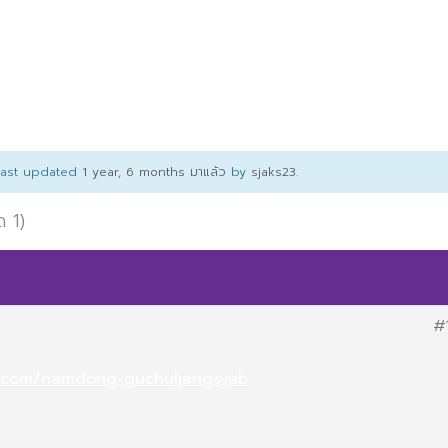
 last updated
1 year, 6 months มาแล้ว
by
sjaks23
.
ด 1)
#
ll.com/namdong-guchuljangsyab