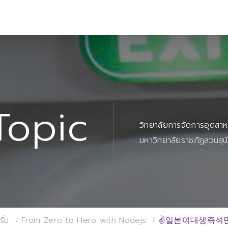
Topic
วิทยาลัยการจัดการอุตสา
มหาวิทยาลัยราชภัฏสวนสุน
ั่ม
From Zero to Hero with Nodejs
✌일본여대생즉석만