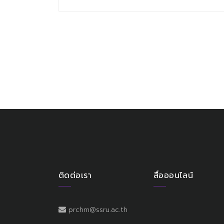
ติดต่อเรา
สื่อออนไลน์
prchm@ssru.ac.th