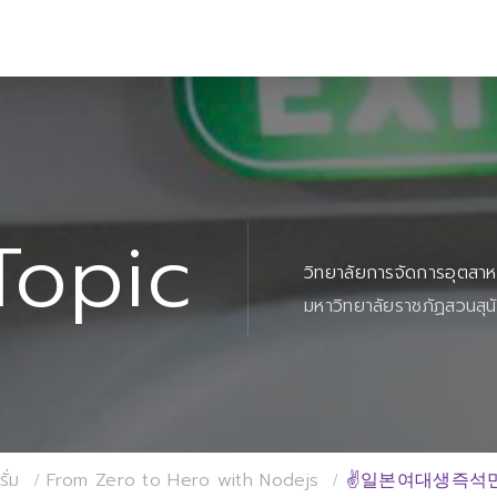
Topic
วิทยาลัยการจัดการอุตสา
มหาวิทยาลัยราชภัฏสวนสุน
ั่ม
From Zero to Hero with Nodejs
✌일본여대생즉석만