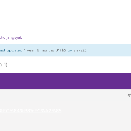
chuljangsyab
 last updated
1 year, 6 months มาแล้ว
by
sjaks23
.
ด 1)
#
et/%EC%84%B8%EC%A2%85