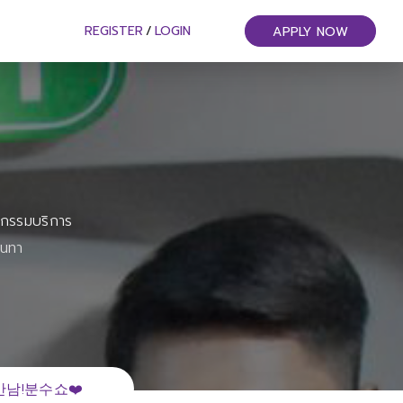
REGISTER
/
LOGIN
APPLY NOW
หกรรมบริการ
ันทา
남!분수쇼❤️