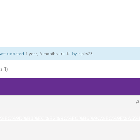
 last updated
1 year, 6 months มาแล้ว
by
sjaks23
.
ด 1)
#
.com/%EC%9D%B8%EC%B2%9C%EC%B6%9C%EC%9E%A5%