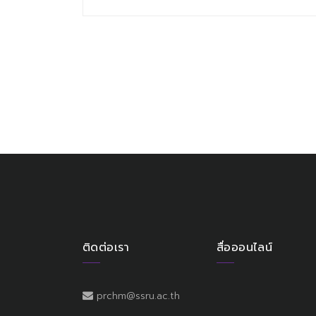
ติดต่อเรา
สื่อออนไลน์
prchm@ssru.ac.th