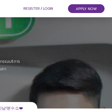
REGISTER
/
LOGIN
APPLY NOW
หกรรมบริการ
ันทา
남!분수쇼❤️