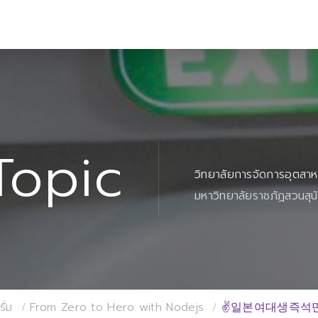
Topic
วิทยาลัยการจัดการอุตสา
มหาวิทยาลัยราชภัฏสวนสุน
ั่ม
From Zero to Hero with Nodejs
✌일본여대생즉석만