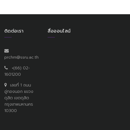
ติดต่อเรา
สื่อออนไลน์
prchm@ssru.ac.th
+(66) 02-
1601200
เลขที่ 1 ถนน
อู่ทองนอก แขวง
ดุสิต เขตดุสิต
กรุงเทพมหานคร
10300