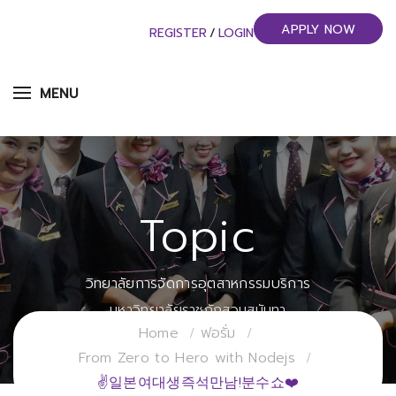
APPLY NOW
REGISTER
/
LOGIN
MENU
Topic
วิทยาลัยการจัดการอุตสาหกรรมบริการ
มหาวิทยาลัยราชภัฏสวนสุนันทา
Home
ฟอรั่ม
From Zero to Hero with Nodejs
✌일본여대생즉석만남!분수쇼❤️