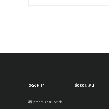
ติดต่อเรา
สื่อออนไลน์
prchm@ssru.ac.th