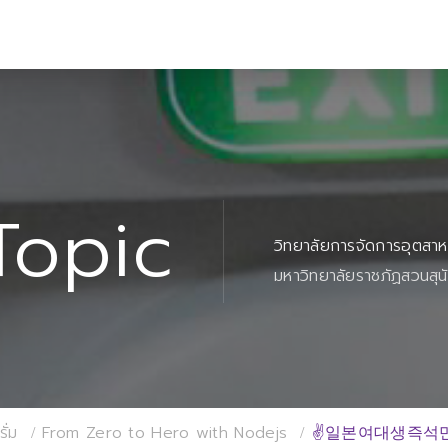
Topic
วิทยาลัยการจัดการอุตสา
มหาวิทยาลัยราชภัฏสวนสุน
ั่ม
From Zero to Hero with Nodejs
✌일본여대생즉석만