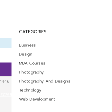
CATEGORIES
Business
Design
MBA Courses
Photography
Photography And Designs
11446
Technology
%EC%83%B5
Web Development