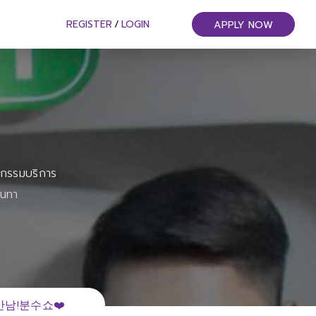
REGISTER
/
LOGIN
APPLY NOW
หกรรมบริการ
ันทา
남!분수쇼❤️