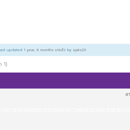
 last updated
1 year, 6 months มาแล้ว
by
sjaks23
.
ด 1)
#
5.com/%EC%9A%B8%EC%82%B0%EC%B6%9C%EC%9E%A5