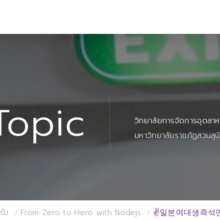
Topic
วิทยาลัยการจัดการอุตสา
มหาวิทยาลัยราชภัฏสวนสุน
ั่ม
From Zero to Hero with Nodejs
✌일본여대생즉석만