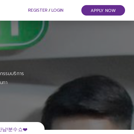
REGISTER
/
LOGIN
APPLY NOW
หกรรมบริการ
ันทา
남!분수쇼❤️