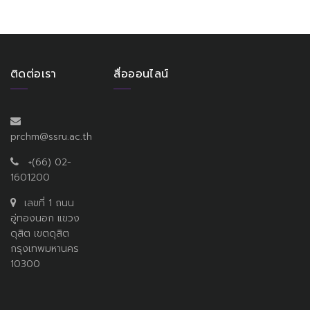
ติดต่อเรา
สื่อออนไลน์
prchm@ssru.ac.th
+(66) 02-
1601200
เลขที่ 1 ถนน
อู่ทองนอก แขวง
ดุสิต เขตดุสิต
กรุงเทพมหานคร
10300