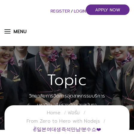
APPLY NOW
REGISTER
/
LOGIN
MENU
Topic
วิทยาลัยการจัดการอุตสาหกรรมบริการ
มหาวิทยาลัยราชภัฏสวนสุนันทา
Home
ฟอรั่ม
From Zero to Hero with Nodejs
✌일본여대생즉석만남!분수쇼❤️