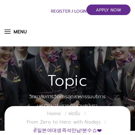
APPLY NOW
REGISTER
/
LOGIN
MENU
Topic
วิทยาลัยการจัดการอุตสาหกรรมบริการ
มหาวิทยาลัยราชภัฏสวนสุนันทา
Home
ฟอรั่ม
From Zero to Hero with Nodejs
✌일본여대생즉석만남!분수쇼❤️