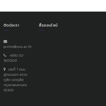
ติดต่อเรา
สื่อออนไลน์
prchm@ssru.ac.th
+(66) 02-
1601200
เลขที่ 1 ถนน
อู่ทองนอก แขวง
ดุสิต เขตดุสิต
กรุงเทพมหานคร
10300