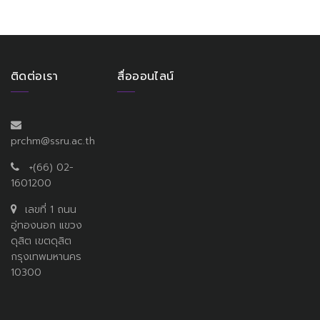
ติดต่อเรา
สื่อออนไลน์
prchm@ssru.ac.th
+(66) 02-
1601200
เลขที่ 1 ถนน
อู่ทองนอก แขวง
ดุสิต เขตดุสิต
กรุงเทพมหานคร
10300