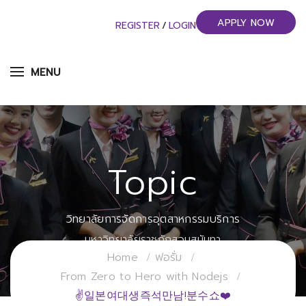
APPLY NOW
REGISTER
/
LOGIN
MENU
Topic
วิทยาลัยการจัดการอุตสาหกรรมบริการ
มหาวิทยาลัยราชภัฏสวนสุนันทา
Home
ฟอรั่ม
From Zero to Hero with Nodejs
✌일본여대생즉석만남!분수쇼❤️