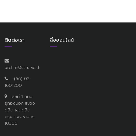
ติดต่อเรา
สื่อออนไลน์
prchm@ssru.ac.th
+(66) 02-
1601200
เลขที่ 1 ถนน
อู่ทองนอก แขวง
ดุสิต เขตดุสิต
กรุงเทพมหานคร
10300