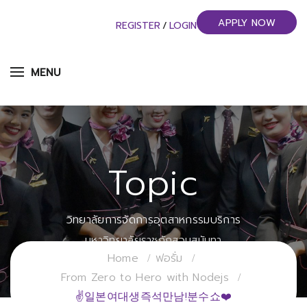
APPLY NOW
REGISTER
/
LOGIN
MENU
Topic
วิทยาลัยการจัดการอุตสาหกรรมบริการ
มหาวิทยาลัยราชภัฏสวนสุนันทา
Home
ฟอรั่ม
From Zero to Hero with Nodejs
✌일본여대생즉석만남!분수쇼❤️