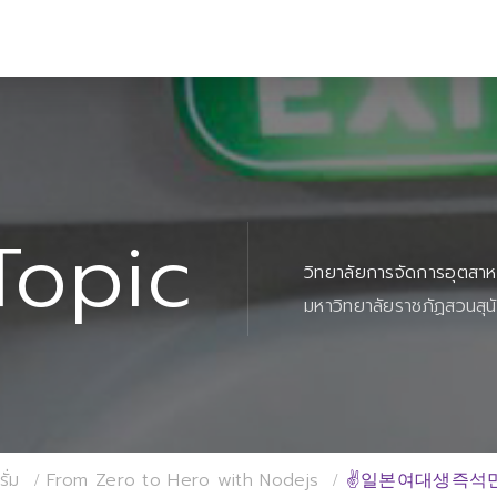
Topic
วิทยาลัยการจัดการอุตสา
มหาวิทยาลัยราชภัฏสวนสุน
ั่ม
From Zero to Hero with Nodejs
✌일본여대생즉석만