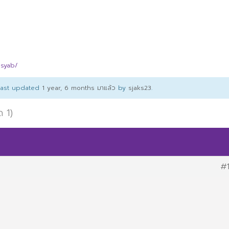
gsyab/
 last updated
1 year, 6 months มาแล้ว
by
sjaks23
.
ด 1)
#