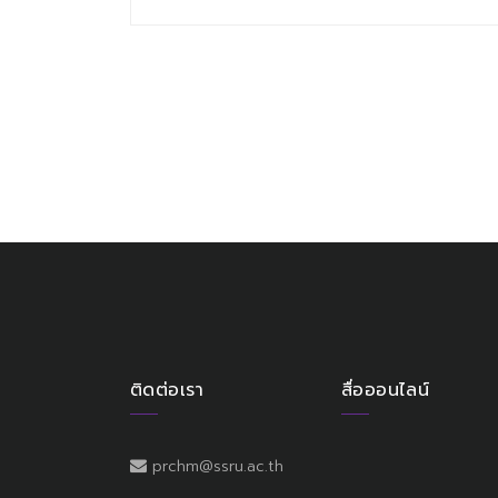
ติดต่อเรา
สื่อออนไลน์
prchm@ssru.ac.th