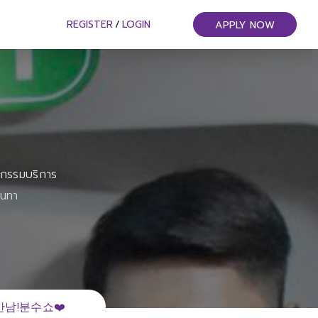
REGISTER
/
LOGIN
APPLY NOW
หกรรมบริการ
ันทา
남!분수쇼❤️