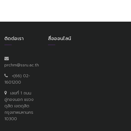
ติดต่อเรา
สื่อออนไลน์
prchm@ssru.ac.th
+(66) 02-
1601200
เลขที่ 1 ถนน
อู่ทองนอก แขวง
ดุสิต เขตดุสิต
กรุงเทพมหานคร
10300