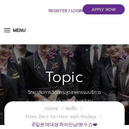
APPLY NOW
REGISTER
/
LOGIN
MENU
Topic
วิทยาลัยการจัดการอุตสาหกรรมบริการ
มหาวิทยาลัยราชภัฏสวนสุนันทา
Home
ฟอรั่ม
From Zero to Hero with Nodejs
✌일본여대생즉석만남!분수쇼❤️