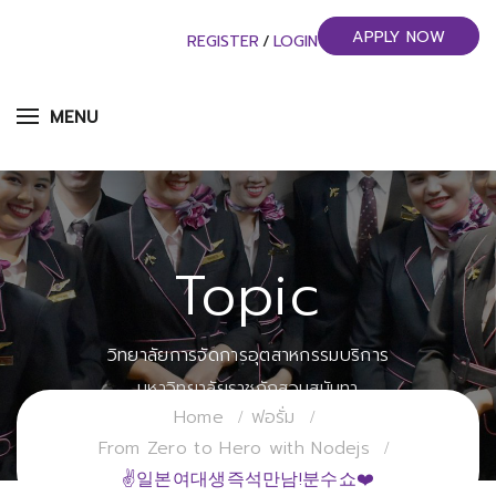
APPLY NOW
REGISTER
/
LOGIN
MENU
Topic
วิทยาลัยการจัดการอุตสาหกรรมบริการ
มหาวิทยาลัยราชภัฏสวนสุนันทา
Home
ฟอรั่ม
From Zero to Hero with Nodejs
✌일본여대생즉석만남!분수쇼❤️