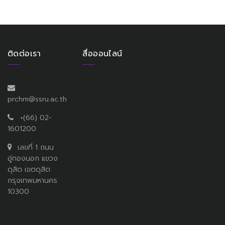
ติดต่อเรา
สื่อออนไลน์
prchm@ssru.ac.th
+(66) 02-
1601200
เลขที่ 1 ถนน
อู่ทองนอก แขวง
ดุสิต เขตดุสิต
กรุงเทพมหานคร
10300