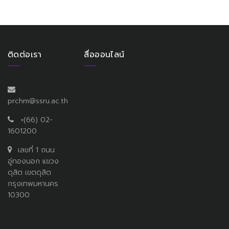
ติดต่อเรา
สื่อออนไลน์
prchm@ssru.ac.th
+(66) 02-
1601200
เลขที่ 1 ถนน
อู่ทองนอก แขวง
ดุสิต เขตดุสิต
กรุงเทพมหานคร
10300