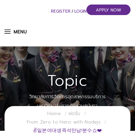
APPLY NOW
REGISTER
/
LOGIN
MENU
Topic
วิทยาลัยการจัดการอุตสาหกรรมบริการ
มหาวิทยาลัยราชภัฏสวนสุนันทา
Home
ฟอรั่ม
From Zero to Hero with Nodejs
✌일본여대생즉석만남!분수쇼❤️