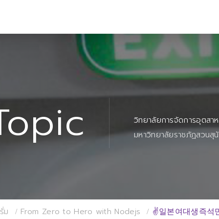
Topic
วิทยาลัยการจัดการอุตสา
มหาวิทยาลัยราชภัฏสวนสุน
ั่ม
From Zero to Hero with Nodejs
✌일본여대생즉석만