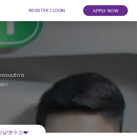
REGISTER
/
LOGIN
APPLY NOW
หกรรมบริการ
ันทา
남!분수쇼❤️