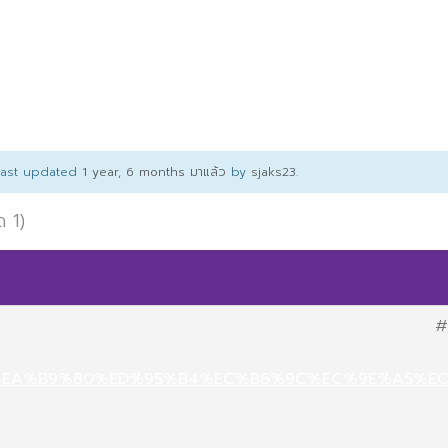
 last updated
1 year, 6 months มาแล้ว
by
sjaks23
.
ด 1)
#
net/%EA%B9%80%ED%95%B4%EC%B6%9C%EC%9E%A5%E