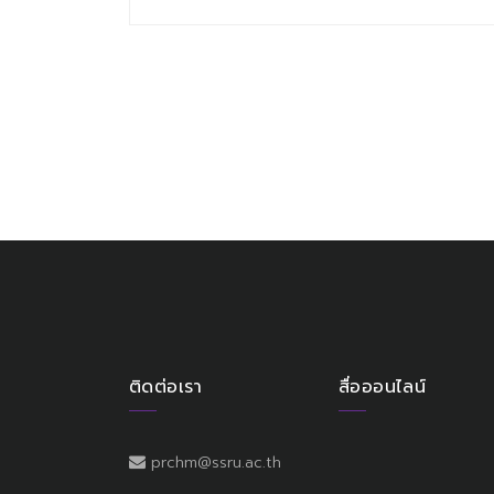
ติดต่อเรา
สื่อออนไลน์
prchm@ssru.ac.th