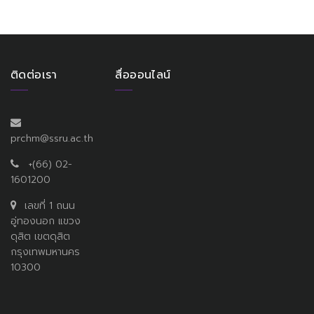
ติดต่อเรา
สื่อออนไลน์
prchm@ssru.ac.th
+(66) 02-
1601200
เลขที่ 1 ถนน
อู่ทองนอก แขวง
ดุสิต เขตดุสิต
กรุงเทพมหานคร
10300