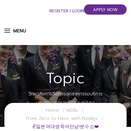
APPLY NOW
REGISTER
/
LOGIN
MENU
Topic
วิทยาลัยการจัดการอุตสาหกรรมบริการ
มหาวิทยาลัยราชภัฏสวนสุนันทา
Home
ฟอรั่ม
From Zero to Hero with Nodejs
✌일본여대생즉석만남!분수쇼❤️