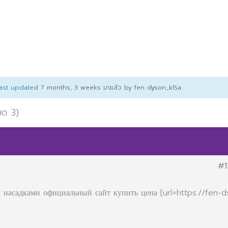
 last updated
7 months, 3 weeks มาแล้ว
by
fen dyson_klSa
.
มด 3)
#1
с насадками официальный сайт купить цена [url=https://fen-d