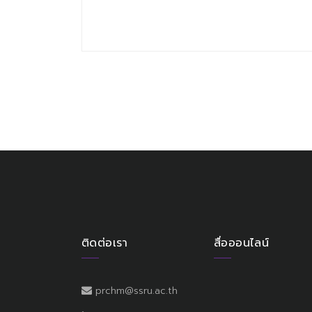
ติดต่อเรา
สื่อออนไลน์
prchm@ssru.ac.th