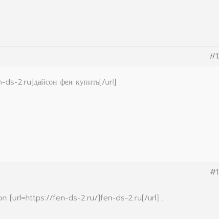
#1
-ds-2.ru]дайсон фен купить[/url] .
#1
[url=https://fen-ds-2.ru/]fen-ds-2.ru[/url] .