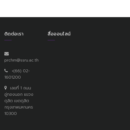
ติดต่อเรา
สื่อออนไลน์
prchm@ssru.ac.th
+(66) 02-
1601200
เลขที่ 1 ถนน
อู่ทองนอก แขวง
ดุสิต เขตดุสิต
กรุงเทพมหานคร
10300