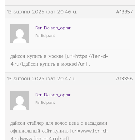
13 ธันวาคม 2025 เวลา 20:46 น.
#13357
Fen Daison_opmr
Participant
дайсон купить в москве [url=https://fen-d-
4.ru/]дайсон купить в москве[/url] .
13 ธันวาคม 2025 เวลา 20:47 น.
#13358
Fen Daison_opmr
Participant
дайсон стайлер для волос цена с насадками
официальный сайт купить [url=www.fen-d-
4.ru]www.fen-d-4.ru[/url] .