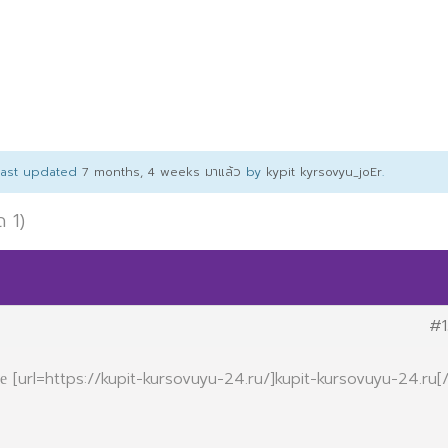
 last updated
7 months, 4 weeks มาแล้ว
by
kypit kyrsovyu_joEr
.
ด 1)
#1
 [url=https://kupit-kursovuyu-24.ru/]kupit-kursovuyu-24.ru[/