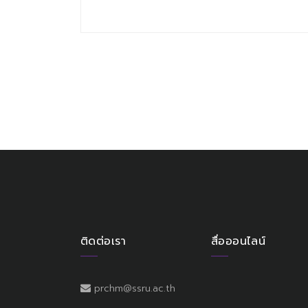
ติดต่อเรา
สื่อออนไลน์
prchm@ssru.ac.th