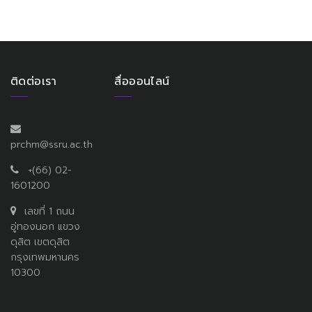
ติดต่อเรา
สื่อออนไลน์
prchm@ssru.ac.th
+(66) 02-
1601200
เลขที่ 1 ถนน
อู่ทองนอก แขวง
ดุสิต เขตดุสิต
กรุงเทพมหานคร
10300