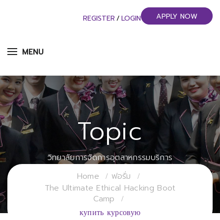
APPLY NOW
REGISTER
/
LOGIN
MENU
Topic
วิทยาลัยการจัดการอุตสาหกรรมบริการ
มหาวิทยาลัยราชภัฏสวนสุนันทา
Home
ฟอรั่ม
The Ultimate Ethical Hacking Boot
Camp
купить курсовую