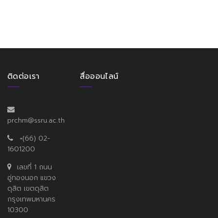
ติดต่อเรา
สื่อออนไลน์
prchm@ssru.ac.th
+(66) 02-
1601200
เลขที่ 1 ถนน
อู่ทองนอก แขวง
ดุสิต เขตดุสิต
กรุงเทพมหานคร
10300