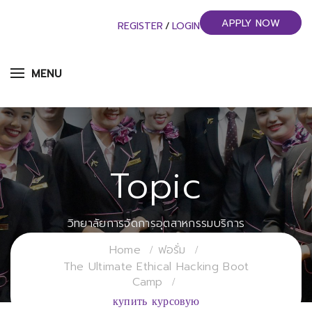
APPLY NOW
REGISTER
/
LOGIN
MENU
Topic
วิทยาลัยการจัดการอุตสาหกรรมบริการ
มหาวิทยาลัยราชภัฏสวนสุนันทา
Home
ฟอรั่ม
The Ultimate Ethical Hacking Boot
Camp
купить курсовую