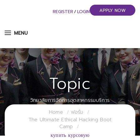
APPLY NOW
REGISTER
/
LOGIN
MENU
Topic
วิทยาลัยการจัดการอุตสาหกรรมบริการ
มหาวิทยาลัยราชภัฏสวนสุนันทา
Home
ฟอรั่ม
The Ultimate Ethical Hacking Boot
Camp
купить курсовую