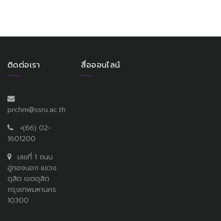
ติดต่อเรา
สื่อออนไลน์
prchm@ssru.ac.th
+(66) 02-
1601200
เลขที่ 1 ถนน
อู่ทองนอก แขวง
ดุสิต เขตดุสิต
กรุงเทพมหานคร
10300