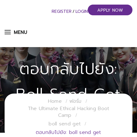
APPLY NOW
REGISTER
/
LOGIN
MENU
ตอบกลับไปยัง:
Boll Send Get
Home
ฟอรั่ม
The Ultimate Ethical Hacking Boot
วิทยาลัยการจัดการอุตสาหกรรมบริการ
Camp
มหาวิทยาลัยราชภัฏสวนสุนันทา
boll send get
ตอบกลับไปยัง: boll send get