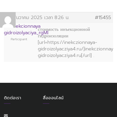
27 ธันวาคม 2025 เวลา 8:26 น.
#15455
inekcionnaya
стоимость инъекционной
gidroizolyaciya_rgMl
гидроизоляции
Participant
[url=https://inekczionnaya-
gidroizolyacziya4.ru/]inekczionnaya
gidroizolyacziya4.ru[/url] .
ติดต่อเรา
สื่อออนไลน์