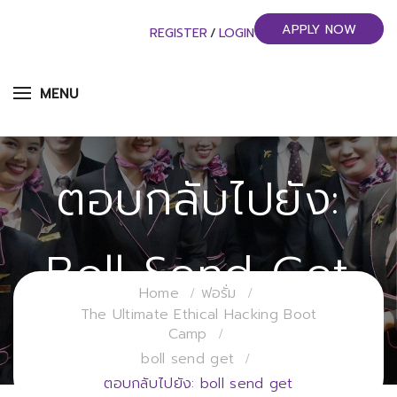
APPLY NOW
REGISTER
/
LOGIN
MENU
ตอบกลับไปยัง:
Boll Send Get
Home
ฟอรั่ม
The Ultimate Ethical Hacking Boot
วิทยาลัยการจัดการอุตสาหกรรมบริการ
Camp
มหาวิทยาลัยราชภัฏสวนสุนันทา
boll send get
ตอบกลับไปยัง: boll send get