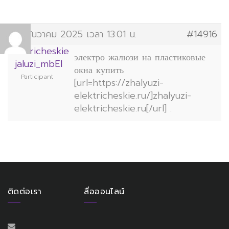
23 ธันวาคม 2025 เวลา 13:01 น.
#14916
elektricheskie
электро жалюзи на пластиковые
jaluzi_mbEl
окна купить
Participant
[url=https://zhalyuzi-
elektricheskie.ru/]zhalyuzi-
elektricheskie.ru[/url] .
ติดต่อเรา
สื่อออนไลน์