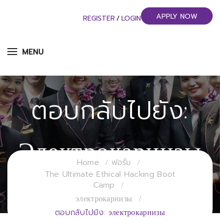
APPLY NOW
REGISTER
/
LOGIN
MENU
ตอบกลับไปยัง:
Электрокарнизы
Home
ฟอรั่ม
The Ultimate Ethical Hacking Boot
วิทยาลัยการจัดการอุตสาหกรรมบริการ
Camp
มหาวิทยาลัยราชภัฏสวนสุนันทา
электрокарнизы
ตอบกลับไปยัง: электрокарнизы