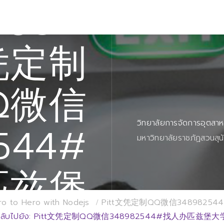
ปยัง:
文凭定制
Q微信
วิทยาลัยการจัดการอุตสา
544#
มหาวิทยาลัยราชภัฏสวนสุน
匹兹堡
ro to Hero with Nodejs
Pitt文凭定制QQ微信348982
กลับไปยัง: Pitt文凭定制QQ微信348982544#找人办匹兹堡