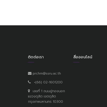
ติดต่อเรา
สื่อออนไลน์
prchm@ssru.ac.th
+(66) 02-1601200
เลขที่ 1 ถนนอู่ทองนอก
แขวงดุสิต เขตดุสิต
กรุงเทพมหานคร 10300