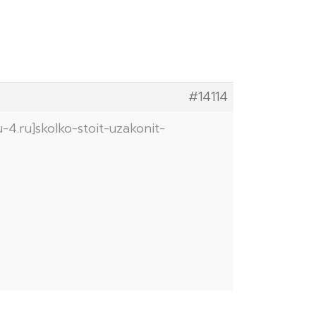
#14114
-4.ru]skolko-stoit-uzakonit-