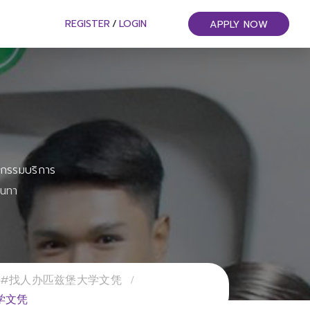
REGISTER
/
LOGIN
APPLY NOW
หกรรมบริการ
ันทา
544#找人办匹兹堡大学文凭
大学文凭