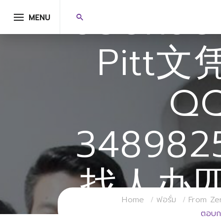
ตอบกลับไ
MENU
Pitt
Q
348982
找人办
Home
ฟอรั่ม
From Ze
ตอบ