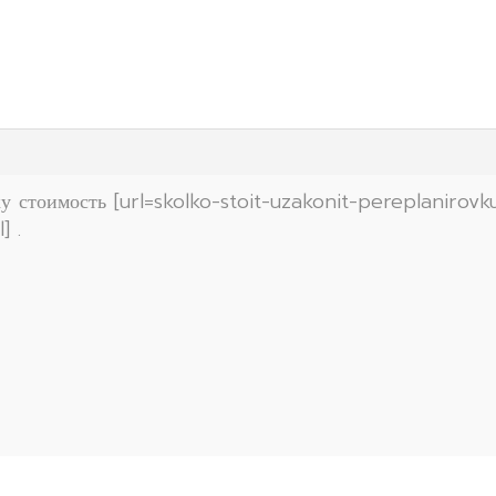
学文凭
у стоимость [url=skolko-stoit-uzakonit-pereplanirovku
] .