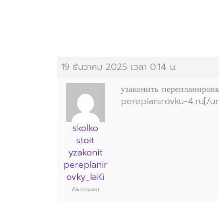
大
19 ธันวาคม 2025 เวลา 0:14 น.
узаконить перепланировк
pereplanirovku-4.ru[/url
skolko
stoit
yzakonit
pereplanir
ovky_laKi
Participant