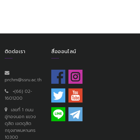
ติดต่อเรา
สื่อออนไลน์
prchm@ssru.ac.th
+(66) 02-
1601200
เลขที่ 1 ถนน
อู่ทองนอก แขวง
ดุสิต เขตดุสิต
กรุงเทพมหานคร
10300