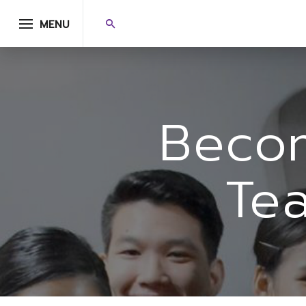
MENU
Beco
Te