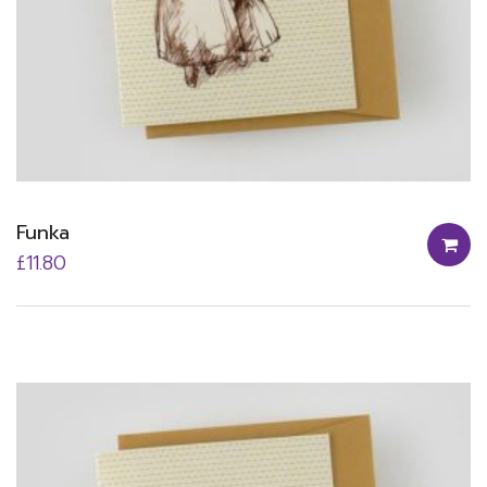
Funka
£
11.80