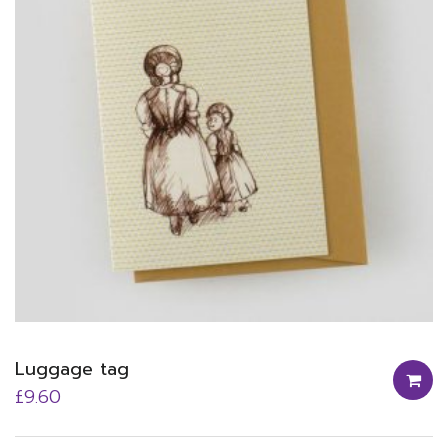
Luggage tag
£
9.60