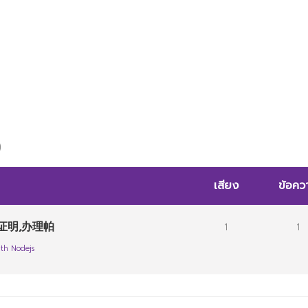
)
เสียง
ข้อคว
证明,办理帕
1
1
th Nodejs