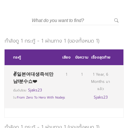
กำลังดู 1 กระทู้ - 1 ผ่านทาง 1 (ของทั้งหมด 1)
กระทู้
เสียง
ข้อความ
เรื่องสุดท้าย
✌일본여대생즉석만
1
1
1 Year, 6
남!분수쇼❤️
Months มา
แล้ว
Sjaks23
เริ่มต้นโดย:
Sjaks23
ใน:
From Zero To Hero With Nodejs
กำลังดู 1 กระทู้ - 1 ผ่านทาง 1 (ของทั้งหมด 1)