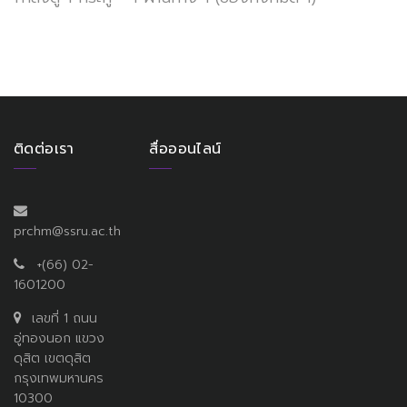
ติดต่อเรา
สื่อออนไลน์
prchm@ssru.ac.th
+(66) 02-
1601200
เลขที่ 1 ถนน
อู่ทองนอก แขวง
ดุสิต เขตดุสิต
กรุงเทพมหานคร
10300