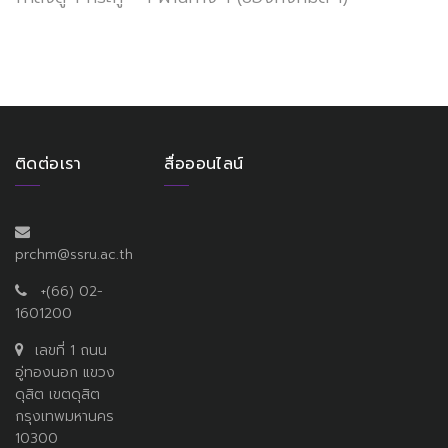
ติดต่อเรา
สื่อออนไลน์
prchm@ssru.ac.th
+(66) 02-
1601200
เลขที่ 1 ถนน
อู่ทองนอก แขวง
ดุสิต เขตดุสิต
กรุงเทพมหานคร
10300