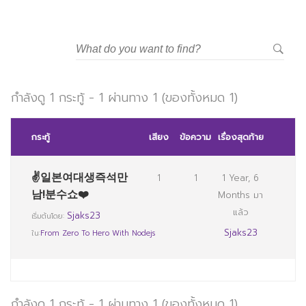
กำลังดู 1 กระทู้ - 1 ผ่านทาง 1 (ของทั้งหมด 1)
กระทู้
เสียง
ข้อความ
เรื่องสุดท้าย
✌일본여대생즉석만
1
1
1 Year, 6
남!분수쇼❤️
Months มา
แล้ว
Sjaks23
เริ่มต้นโดย:
Sjaks23
ใน:
From Zero To Hero With Nodejs
กำลังดู 1 กระทู้ - 1 ผ่านทาง 1 (ของทั้งหมด 1)