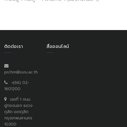
ติดต่อเรา
สื่อออนไลน์
prchm@ssru.ac.th
+(66) 02-
1601200
เลขที่ 1 ถนน
อู่ทองนอก แขวง
ดุสิต เขตดุสิต
กรุงเทพมหานคร
10300