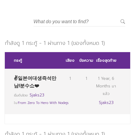
กำลังดู 1 กระทู้ - 1 ผ่านทาง 1 (ของทั้งหมด 1)
กระทู้
เสียง
ข้อความ
เรื่องสุดท้าย
✌일본여대생즉석만
1
1
1 Year, 6
남!분수쇼❤️
Months มา
แล้ว
Sjaks23
เริ่มต้นโดย:
Sjaks23
ใน:
From Zero To Hero With Nodejs
กำลังดู 1 กระทู้ - 1 ผ่านทาง 1 (ของทั้งหมด 1)