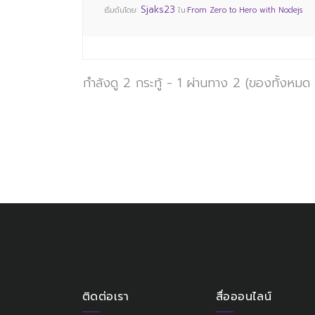
Sjaks23
เริ่มต้นโดย:
ใน:
From Zero to Hero with Nodejs
กำลังดู 2 กระทู้ - 1 ผ่านทาง 2 (ของทั้งหมด
ติดต่อเรา
สื่อออนไลน์