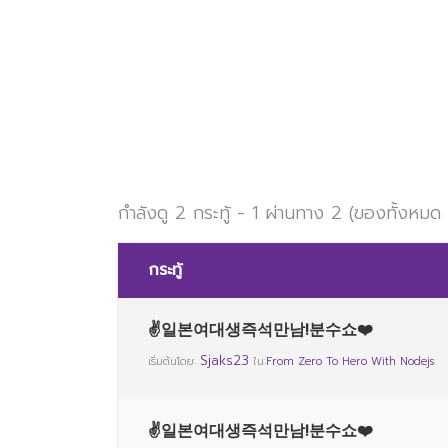
กำลังดู 2 กระทู้ - 1 ผ่านทาง 2 (ของทั้งหมด
กระทู้
✌일본여대생즉석만남!분수쇼❤️
Sjaks23
เริ่มต้นโดย:
ใน:
From Zero To Hero With Nodejs
✌일본여대생즉석만남!분수쇼❤️