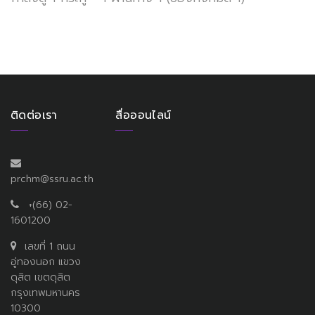
ติดต่อเรา
สื่อออนไลน์
prchm@ssru.ac.th
+(66) 02-
1601200
เลขที่ 1 ถนน
อู่ทองนอก แขวง
ดุสิต เขตดุสิต
กรุงเทพมหานคร
10300