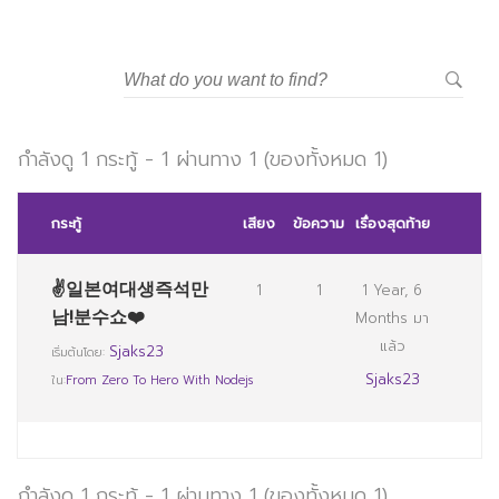
กำลังดู 1 กระทู้ - 1 ผ่านทาง 1 (ของทั้งหมด 1)
กระทู้
เสียง
ข้อความ
เรื่องสุดท้าย
✌일본여대생즉석만
1
1
1 Year, 6
남!분수쇼❤️
Months มา
แล้ว
Sjaks23
เริ่มต้นโดย:
Sjaks23
ใน:
From Zero To Hero With Nodejs
กำลังดู 1 กระทู้ - 1 ผ่านทาง 1 (ของทั้งหมด 1)