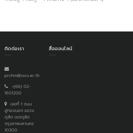
ติดต่อเรา
สื่อออนไลน์
prchm@ssru.ac.th
+(66) 02-
1601200
เลขที่ 1 ถนน
อู่ทองนอก แขวง
ดุสิต เขตดุสิต
กรุงเทพมหานคร
10300