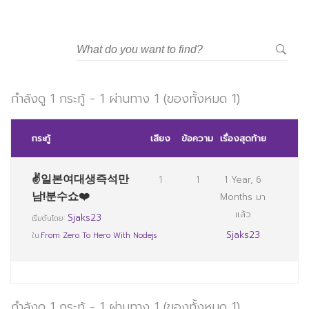
กำลังดู 1 กระทู้ - 1 ผ่านทาง 1 (ของทั้งหมด 1)
กระทู้
เสียง
ข้อความ
เรื่องสุดท้าย
✌일본여대생즉석만
1
1
1 Year, 6
남!분수쇼❤️
Months มา
แล้ว
Sjaks23
เริ่มต้นโดย:
Sjaks23
ใน:
From Zero To Hero With Nodejs
กำลังดู 1 กระทู้ - 1 ผ่านทาง 1 (ของทั้งหมด 1)