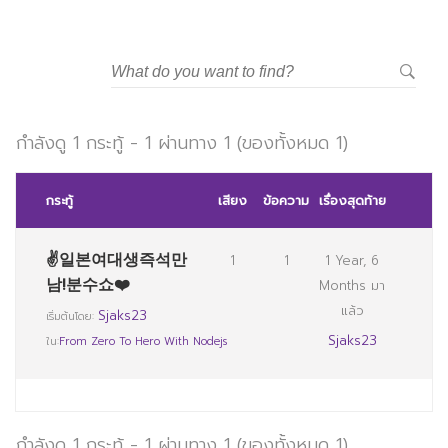
กำลังดู 1 กระทู้ - 1 ผ่านทาง 1 (ของทั้งหมด 1)
กระทู้
เสียง
ข้อความ
เรื่องสุดท้าย
✌일본여대생즉석만
1
1
1 Year, 6
남!분수쇼❤️
Months มา
แล้ว
Sjaks23
เริ่มต้นโดย:
Sjaks23
ใน:
From Zero To Hero With Nodejs
กำลังดู 1 กระทู้ - 1 ผ่านทาง 1 (ของทั้งหมด 1)