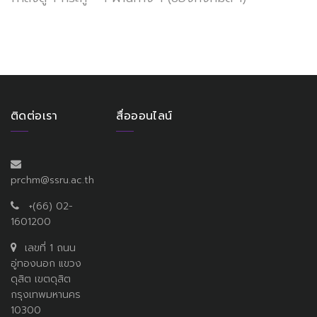
ติดต่อเรา
สื่อออนไลน์
prchm@ssru.ac.th
+(66) 02-
1601200
เลขที่ 1 ถนน
อู่ทองนอก แขวง
ดุสิต เขตดุสิต
กรุงเทพมหานคร
10300