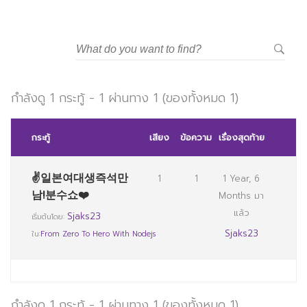
กำลังดู 1 กระทู้ - 1 ผ่านทาง 1 (ของทั้งหมด 1)
กระทู้
เสียง
ข้อความ
เรื่องสุดท้าย
✌일본여대생즉석만
1
1
1 Year, 6
남!분수쇼❤️
Months มา
แล้ว
Sjaks23
เริ่มต้นโดย:
Sjaks23
ใน:
From Zero To Hero With Nodejs
กำลังดู 1 กระทู้ - 1 ผ่านทาง 1 (ของทั้งหมด 1)