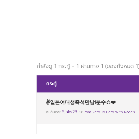
กำลังดู 1 กระทู้ - 1 ผ่านทาง 1 (ของทั้งหมด 1
กระทู้
✌일본여대생즉석만남!분수쇼❤️
Sjaks23
เริ่มต้นโดย:
ใน:
From Zero To Hero With Nodejs