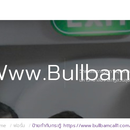
www.bullbam
วิทยาลัยการจัดการอุตสา
มหาวิทยาลัยราชภัฏสวนสุน
me
ฟอรั่ม
ป้ายกำกับกระทู้: https://www.bullbamcall1.co