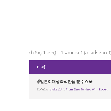
กำลังดู 1 กระทู้ - 1 ผ่านทาง 1 (ของทั้งหมด 1
กระทู้
✌일본여대생즉석만남!분수쇼❤️
Sjaks23
เริ่มต้นโดย:
ใน:
From Zero To Hero With Nodejs