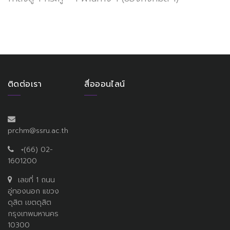
ติดต่อเรา
สื่อออนไลน์
prchm@ssru.ac.th
+(66) 02-
1601200
เลขที่ 1 ถนน
อู่ทองนอก แขวง
ดุสิต เขตดุสิต
กรุงเทพมหานคร
10300