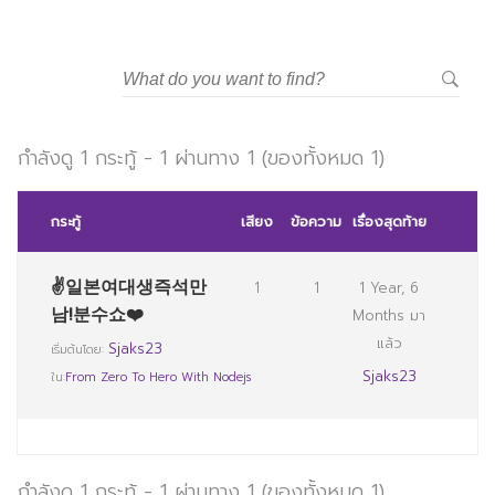
กำลังดู 1 กระทู้ - 1 ผ่านทาง 1 (ของทั้งหมด 1)
กระทู้
เสียง
ข้อความ
เรื่องสุดท้าย
✌일본여대생즉석만
1
1
1 Year, 6
남!분수쇼❤️
Months มา
แล้ว
Sjaks23
เริ่มต้นโดย:
Sjaks23
ใน:
From Zero To Hero With Nodejs
กำลังดู 1 กระทู้ - 1 ผ่านทาง 1 (ของทั้งหมด 1)