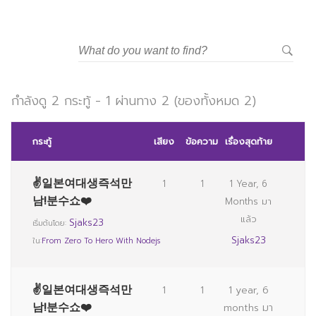
กำลังดู 2 กระทู้ - 1 ผ่านทาง 2 (ของทั้งหมด 2)
กระทู้
เสียง
ข้อความ
เรื่องสุดท้าย
✌일본여대생즉석만
1
1
1 Year, 6
남!분수쇼❤️
Months มา
แล้ว
Sjaks23
เริ่มต้นโดย:
Sjaks23
ใน:
From Zero To Hero With Nodejs
✌일본여대생즉석만
1
1
1 year, 6
남!분수쇼❤️
months มา