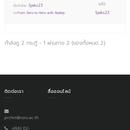
แล้ว
Sjaks23
เริ่มต้นโดย:
Sjaks23
ใน:
From Zero to Hero with Nodejs
กำลังดู 2 กระทู้ - 1 ผ่านทาง 2 (ของทั้งหมด 2)
ติดต่อเรา
สื่อออนไลน์
prchm@ssru.ac.th
+(66) 02-