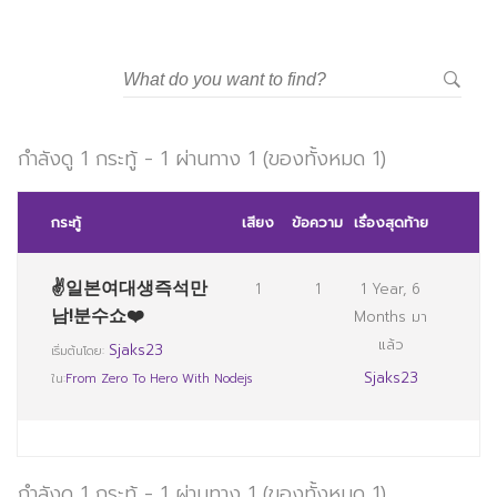
กำลังดู 1 กระทู้ - 1 ผ่านทาง 1 (ของทั้งหมด 1)
กระทู้
เสียง
ข้อความ
เรื่องสุดท้าย
✌일본여대생즉석만
1
1
1 Year, 6
남!분수쇼❤️
Months มา
แล้ว
Sjaks23
เริ่มต้นโดย:
Sjaks23
ใน:
From Zero To Hero With Nodejs
กำลังดู 1 กระทู้ - 1 ผ่านทาง 1 (ของทั้งหมด 1)