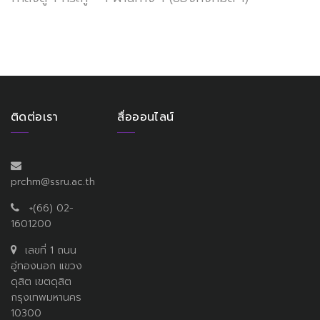
ติดต่อเรา
สื่อออนไลน์
prchm@ssru.ac.th
+(66) 02-
1601200
เลขที่ 1 ถนน
อู่ทองนอก แขวง
ดุสิต เขตดุสิต
กรุงเทพมหานคร
10300