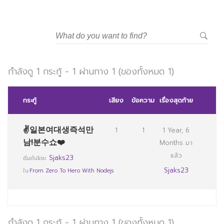
กำลังดู 1 กระทู้ - 1 ผ่านทาง 1 (ของทั้งหมด 1)
กระทู้
เสียง
ข้อความ
เรื่องสุดท้าย
✌일본여대생즉석만
1
1
1 Year, 6
남!분수쇼❤️
Months มา
แล้ว
Sjaks23
เริ่มต้นโดย:
Sjaks23
ใน:
From Zero To Hero With Nodejs
กำลังดู 1 กระทู้ - 1 ผ่านทาง 1 (ของทั้งหมด 1)