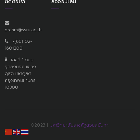
ติดต่อเรา
สื่อออนไลน์
prchm@ssru.ac.th
+(66) 02-
1601200
เลขที่ 1 ถนน
อู่ทองนอก แขวง
ดุสิต เขตดุสิต
กรุงเทพมหานคร
10300
©2023 |
มหาวิทยาลัยราชภัฏสวนสุนันทา.