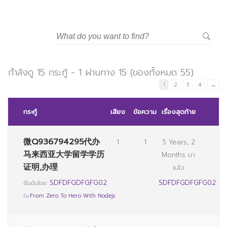
กำลังดู 15 กระทู้ - 1 ผ่านทาง 15 (ของทั้งหมด 55)
1
2
3
4
→
กระทู้
เสียง
ข้อความ
เรื่องสุดท้าย
微Q936794295代办
1
1
5 Years, 2
马来西亚大学留学学历
Months มา
证明,办理
แล้ว
SDFDFGDFGFG02
SDFDFGDFGFG02
เริ่มต้นโดย:
ใน:
From Zero To Hero With Nodejs