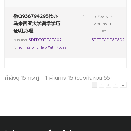
微Q936794295代办
1
1
5 Years, 2
马来西亚大学留学学历
Months มา
证明,办理
แล้ว
SDFDFGDFGFG02
SDFDFGDFGFG02
เริ่มต้นโดย:
ใน:
From Zero To Hero With Nodejs
กำลังดู 15 กระทู้ - 1 ผ่านทาง 15 (ของทั้งหมด 55)
1
2
3
4
→