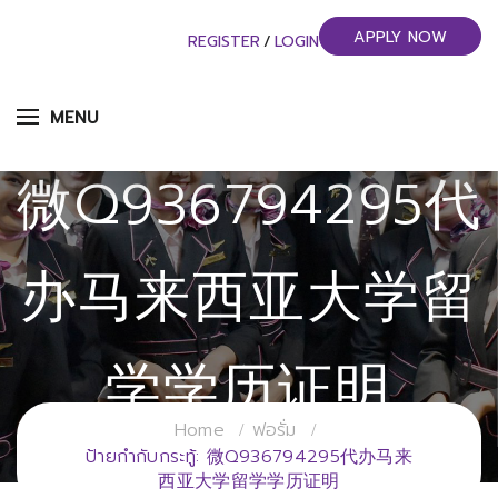
APPLY NOW
REGISTER
/
LOGIN
MENU
微Q936794295代
办马来西亚大学留
学学历证明
Home
ฟอรั่ม
วิทยาลัยการจัดการอุตสาหกรรมบริการ
ป้ายกำกับกระทู้: 微Q936794295代办马来
西亚大学留学学历证明
มหาวิทยาลัยราชภัฏสวนสุนันทา