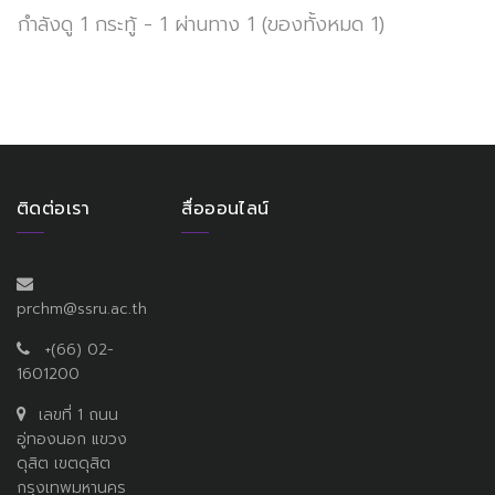
กำลังดู 1 กระทู้ - 1 ผ่านทาง 1 (ของทั้งหมด 1)
ติดต่อเรา
สื่อออนไลน์
prchm@ssru.ac.th
+(66) 02-
1601200
เลขที่ 1 ถนน
อู่ทองนอก แขวง
ดุสิต เขตดุสิต
กรุงเทพมหานคร