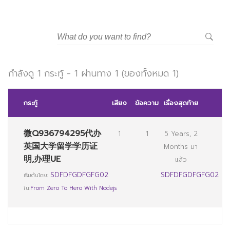
มหาวิทยาลัยราชภัฏสวนสุนันทา
กำลังดู 1 กระทู้ - 1 ผ่านทาง 1 (ของทั้งหมด 1)
กระทู้
เสียง
ข้อความ
เรื่องสุดท้าย
微Q936794295代办
1
1
5 Years, 2
英国大学留学学历证
Months มา
明,办理UE
แล้ว
SDFDFGDFGFG02
SDFDFGDFGFG02
เริ่มต้นโดย:
ใน:
From Zero To Hero With Nodejs